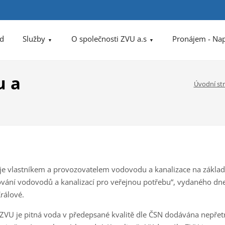
d
Služby
O společnosti ZVU a.s
Pronájem - Na
u a
Úvodní st
 je vlastníkem a provozovatelem vodovodu a kanalizace na zákla
vání vodovodů a kanalizací pro veřejnou potřebu“, vydaného d
rálové.
 ZVU je pitná voda v předepsané kvalitě dle ČSN dodávána nepře