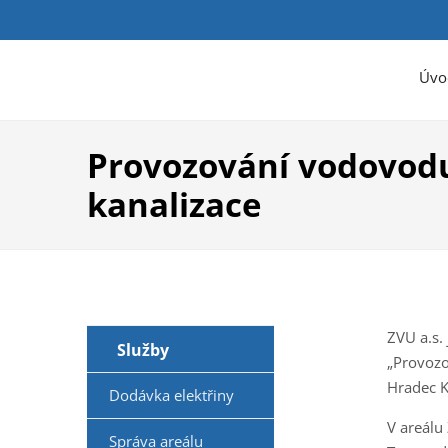
Úvo
Provozování vodovod
kanalizace
ZVU a.s.
Služby
„Provozo
Hradec K
Dodávka elektřiny
V areálu
Správa areálu