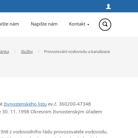
Přihlásit
se
pište nám
Napište nám
Kontakt
ránka
Služby
Provozování vodovodu a kanalizace
dě
živnostenského listu
ev.č. 360200-47348
ne 30. 11. 1998 Okresním živnostenským úřadem
tržitě z vodovodního řádu provozovatele vodovodu.