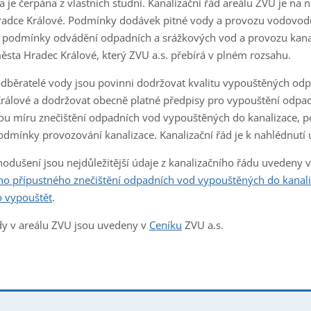
a je čerpána z vlastních studní. Kanalizační řád areálu ZVU je na
adce Králové. Podmínky dodávek pitné vody a provozu vodovodu
, podmínky odvádění odpadních a srážkových vod a provozu kanal
sta Hradec Králové, který ZVU a.s. přebírá v plném rozsahu.
odběratelé vody jsou povinni dodržovat kvalitu vypouštěných od
rálové a dodržovat obecně platné předpisy pro vypouštění odpadn
ou míru znečištění odpadních vod vypouštěných do kanalizace, p
podmínky provozování kanalizace. Kanalizační řád je k nahlédnutí 
nodušení jsou nejdůležitější údaje z kanalizačního řádu uvedeny v
ho přípustného znečištění odpadních vod vypouštěných do kanal
 vypouštět
.
y v areálu ZVU jsou uvedeny v
Ceníku
ZVU a.s.