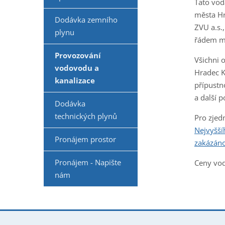
Tato vod
města Hr
Dodávka zemního
ZVU a.s.
plynu
řádem mě
Provozování
Všichni 
vodovodu a
Hradec K
kanalizace
přípustn
a další 
Dodávka
technických plynů
Pro zjed
Nejvyšší
Pronájem prostor
zakázáno
Pronájem - Napište
Ceny vod
nám