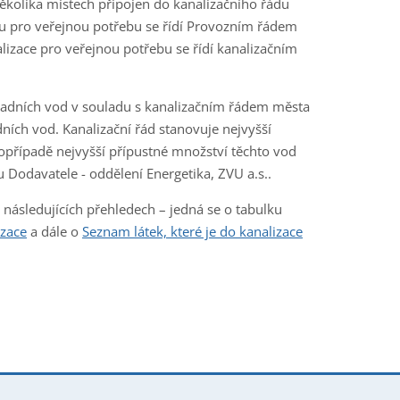
 několika místech připojen do kanalizačního řádu
 pro veřejnou potřebu se řídí Provozním řádem
izace pro veřejnou potřebu se řídí kanalizačním
padních vod v souladu s kanalizačním řádem města
ích vod. Kanalizační řád stanovuje nejvyšší
opřípadě nejvyšší přípustné množství těchto vod
u Dodavatele - oddělení Energetika, ZVU a.s..
 následujících přehledech – jedná se o tabulku
izace
a dále o
Seznam látek, které je do kanalizace