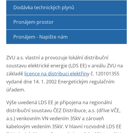
Dodávka technických plynů
Pronájem prostor
Pronájem - Napište nám
ZVU a.s. vlastní a provozuje lokální distribuční
soustavu elektrické energie (LDS EE) v areálu ZVU na
základě
licence na distribuci elektřin
y č. 120101355
vydané dne 14. 1. 2002 Energetickým regulačním
úřadem.
Výše uvedená LDS EE je připojena na regionální
distribuční soustavu ČEZ Distribuce, a.s. (dříve VČE,
a.s.) venkovním VN vedením 35kV a zároveň
kabelovým vedením 35kV. V hlavní rozvodně LDS EE