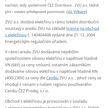
nachází, tedy společnosti ČEZ Distribuce. ZVU a.s. řádně
(
viz
Výkazy
).
plní i ostatní předepsané povinnosti
ZVU a.s. dodává elektřinu v rámci lokální distribuční
soustavy v areálu ZVU na základě
licence na obchod
s elektřinou
č. 140404408 vydané dne 21. 12. 2004
Energetickým regulačním úřadem.
V rámci areálu ZVU dodáváme největším
společnostem silovou elektřinu v napěťové hladině
VN (6kV) za ceny smluvní, ostatním zákazníkům
dodáváme silovou elektřinu v napěťové hladině NN
(400/230V) za ceny dle
Ceníku
ZVU a.s. , jehož ceny se
shodují s cenami v našem regionu používaného
Ceníku ČEZ Prodej, s.r.o.
Obchod s elektřinou je provozován v souladu
s platnou energetickou legislativou a ZVU a.s. řádně