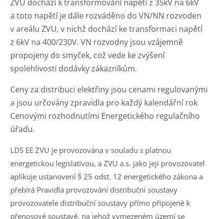
ZVU dochází k transformování napětí z 35kV na 6kV
a toto napětí je dále rozváděno do VN/NN rozvoden
v areálu ZVU, v nichž dochází ke transformaci napětí
z 6kV na 400/230V. VN rozvodny jsou vzájemně
propojeny do smyček, což vede ke zvýšení
spolehlivosti dodávky zákazníkům.
Ceny za distribuci elektřiny jsou cenami regulovanými
a jsou určovány zpravidla pro každý kalendářní rok
Cenovými rozhodnutími Energetického regulačního
úřadu.
LDS EE ZVU je provozována v souladu s platnou
energetickou legislativou, a ZVU a.s. jako její provozovatel
aplikuje ustanovení § 25 odst. 12 energetického zákona a
přebírá Pravidla provozování distribuční soustavy
provozovatele distribuční soustavy přímo připojené k
přenosové soustavě, na jehož vymezeném území se