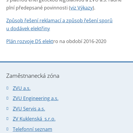
plní předepsané povinnosti (
viz
Výkazy
).
Způsob řešení reklamací a způsob řešení sporů
u dodávek elektřiny
Plán rozvoje DS elek
t
ro na období 2016-2020
Zaměstnanecká zóna
ZVU a.s.
ZVU Engineering a.s.
ZVU Servis a.s.
ZV Kuklenská s.r.o.
Telefonní seznam