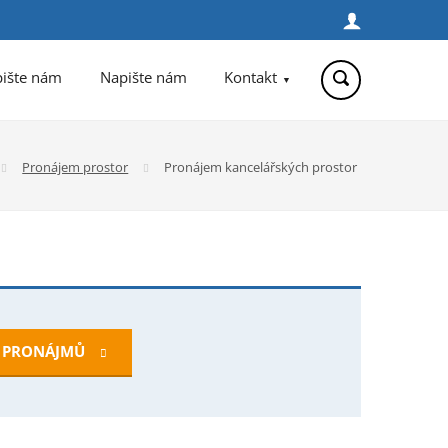
Přihlásit
se
pište nám
Napište nám
Kontakt
Pronájem prostor
Pronájem kancelářských prostor
y PRONÁJMŮ