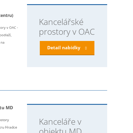
centru)
Kancelářské
ory v OAC -
prostory v OAC
podlaží,
 na
Detail nabídky
tu MD
Kanceláře v
ostory
ntru Hradce
objektu MD