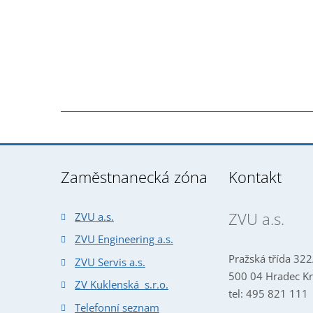
Zaměstnanecká zóna
Kontakt
ZVU a.s.
ZVU a.s.
ZVU Engineering a.s.
Pražská třída 322
ZVU Servis a.s.
500 04 Hradec Kr
ZV Kuklenská s.r.o.
tel: 495 821 111
Telefonní seznam