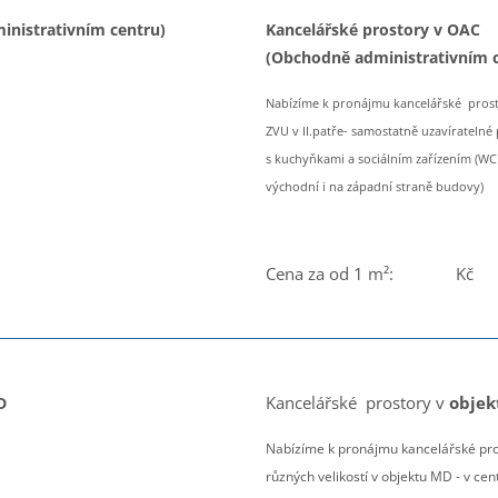
inistrativním centru)
Kancelářské prostory v OAC
(Obchodně administrativním 
Nabízíme k pronájmu kancelářské prost
ZVU v II.patře- samostatně uzavíratelné 
s kuchyňkami a sociálním zařízením (WC
východní i na západní straně budovy)
Cena za od 1 m²: Kč
Kancelářské prostory v
objek
D
Nabízíme k pronájmu kancelářské pr
různých velikostí v objektu MD - v ce