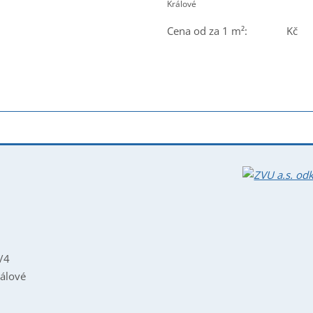
Králové
Cena od za 1 m²: Kč
/4
álové