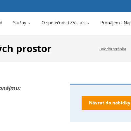
d
Služby
O společnosti ZVU a.s
Pronájem - Na
ch prostor
Úvodní stránka
pronájmu:
Návrat do nabidk